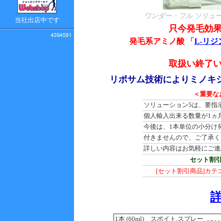
ワンダー・フル ソリュー
当社出店中です
只今発毛効
発毛系アミノ酸 「
L-リジ
取扱い終了
リポサム技術によりミノキ
＜重要な
ソリューション5は、要指
個人輸入出来る数量が1ヵ
今後は、1本単位の小分け
付きませんので、ご了承く
詳しい内容はお気軽にご連
セット割
[セット割引商品]カ
1本 (60ml) スポイト,スプレー