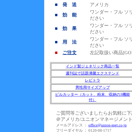
■ 発 送
アメリカ
ワンダー・フル ソ
■ 効 能
ださい
ワンダー・フル ソ
■ 効 果
ださい
ワンダー・フル ソ
■ 用 法
ださい
■
ご注文
左記取扱い商品[G
インド製ジェネリック商品一覧
週刊誌で話題沸騰エクステンド
レビトラ
男性用サイズアップ
ピルカッター（カット、粉末、収納の3機能
付）
ご質問等ございましたらお気軽に下
＠アメリカ/ユニオンマネージメン
メールアドレス ：
office@union-mgt.co.jp
フリーダイヤル ： 0120-08-1717