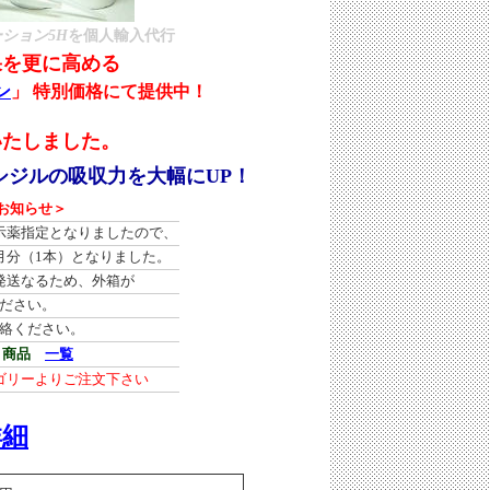
ション5H
を個人輸入代行
果を更に高める
ン
」
特別価格にて提供中！
いたしました。
シジルの吸収力を大幅にUP！
お知らせ＞
示薬指定となりましたので、
月分（1本）となりました。
発送なるため、外箱が
ださい。
絡ください。
引商品
一覧
テゴリーよりご注文下さい
詳細