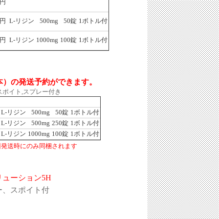
0円
0円
L-リジン
500mg
50錠
1ボトル付
0円
L-リジン
1000mg
100錠
1ボトル付
2本）の発送予約ができます。
）スポイト,スプレー付き
L-リジン
500mg
50錠
1ボトル付
L-リジン
500mg
250錠
1ボトル付
L-リジン
1000mg
100錠
1ボトル付
回発送時にのみ同梱されます
リューション5H
レー、スポイト付