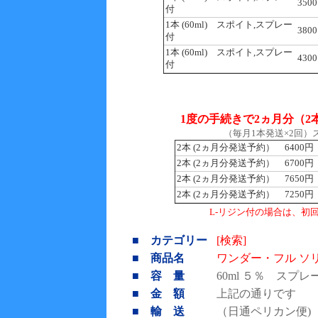
350
付
1本 (60ml) スポイト,スプレー
380
付
1本 (60ml) スポイト,スプレー
430
付
1度の手続きで2ヵ月分（
（毎月1本発送×2回
2本 (2ヵ月分発送予約）
6400円
2本 (2ヵ月分発送予約）
6700円
2本 (2ヵ月分発送予約）
7650円
2本 (2ヵ月分発送予約）
7250円
L-リジン付の場合は、初
■ カテゴリー
[検索]
■ 商品名
ワンダー・フル ソ
■ 容 量
60ml ５％ スプ
■ 金 額
上記の通りです
■ 輸 送
（日通ペリカン便)