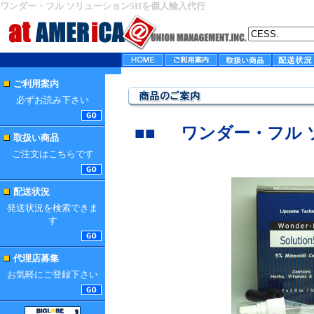
ワンダー・フル ソリューション5Hを個人輸入代行
ご利用案内
必ずお読み下さい
■■
ワンダー・フル
取扱い商品
ご注文はこちらです
配送状況
発送状況を検索できま
す
代理店募集
お気軽にご登録下さい