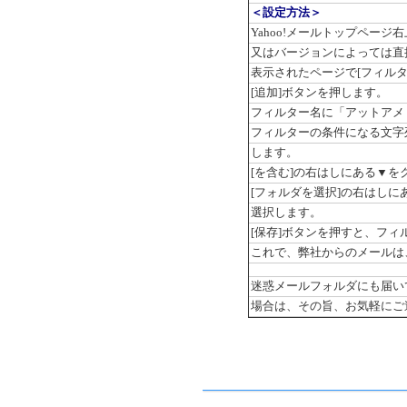
＜設定方法＞
Yahoo!メールトップページ
又はバージョンによっては直
表示されたページで[フィル
[追加]ボタンを押します。
フィルター名に「アットアメ
フィルターの条件になる文字列に[Fr
します。
[を含む]の右はしにある▼を
[フォルダを選択]の右はしに
選択します。
[保存]ボタンを押すと、フィ
これで、弊社からのメールは
迷惑メールフォルダにも届い
場合は、その旨、お気軽にご